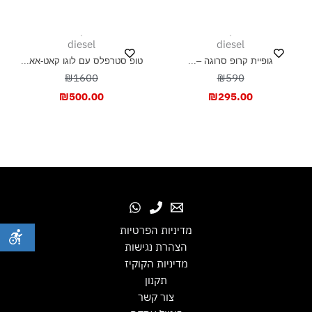
diesel
diesel
גופיית קרופ סרוגה –...
טופ סטרפלס עם לוגו קאט-אא...
₪1600
₪590
₪
500.00
₪
295.00
מדיניות הפרטיות
הצהרת נגישות
מדיניות הקוקיז
תקנון
צור קשר