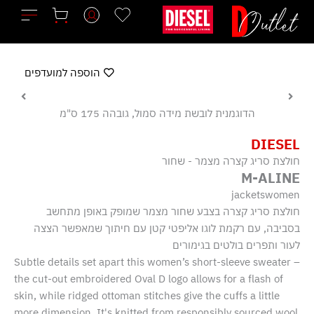
ילוג
תוכן
הוספה למועדפים
הדוגמנית לובשת מידה סמול, גובהה 175 ס"מ
DIESEL
חולצת סריג קצרה מצמר - שחור
M-ALINE
jacketswomen
חולצת סריג קצרה בצבע שחור מצמר שמופק באופן מתחשב
בסביבה, עם רקמת לוגו אליפטי קטן עם חיתוך שמאפשר הצצה
לעור ותפרים בולטים בגימורים
Subtle details set apart this women’s short-sleeve sweater –
the cut-out embroidered Oval D logo allows for a flash of
skin, while ridged ottoman stitches give the cuffs a little
more dimension. It's knitted from responsibly sourced wool