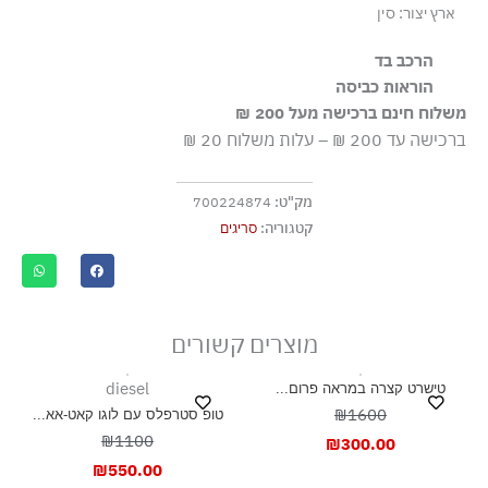
ארץ יצור: סין
הרכב בד
100% צמר
הוראות כביסה
משלוח חינם ברכישה מעל 200 ₪
שטיפה ידנית
ברכישה עד 200 ₪ – עלות משלוח 20 ₪
ללא חומרי הלבנה, ללא השריה
גיהוץ בחום נמוך
מק"ט:
700224874
בגד לניקוי יבש (עדין)
קטגוריה:
סריגים
אסור לייבש במכונת ייבוש
ייבוש בצל, בפריסה
מוצרים קשורים
diesel
טישרט קצרה במראה פרום...
₪1600
טופ סטרפלס עם לוגו קאט-אא...
₪1100
₪
300.00
₪
550.00