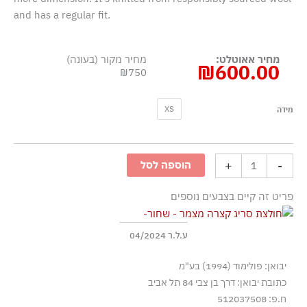
and has a regular fit.
מחיר אאוטלט:
מחיר מקור (בעונה)
₪
600.00
₪750
כמות
XS
מידה
של
חולצת
סריג
+
-
הוספה לסל
קצרה
מצמר
פריט זה קיים בצבעים נוספים
-
שחור
ע.ל.ר 04/2024
יבואן: פולימוד (1994) בע"מ
כתובת יבואן: דרך בן צבי 84 תל אביב
ח.פ: 512037508