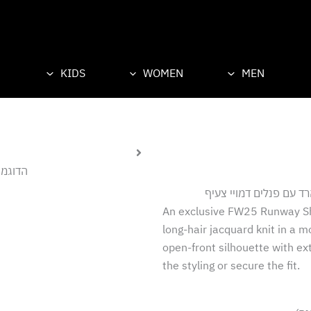
KIDS
WOMEN
MEN
הדוגמני
ד עם פנלים דמויי צעיף
An exclusive FW25 Runway Sho
long-hair jacquard knit in a m
open-front silhouette with ex
the styling or secure the fit.