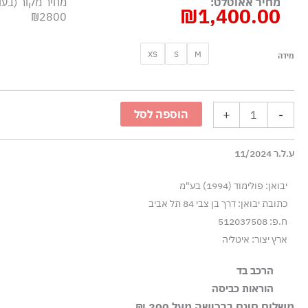
מחיר אאוטלט:
מחיר מקור (בעו
₪
1,400.00
₪2800
כמות
XS
S
M
מידה
של
קרדיגן
פרוותי
+
-
הוספה לסל
ארוך
עם
ע.ל.ר 11/2024
פנלים
דמויי
יבואן: פולימוד (1994) בע"מ
צעיף
כתובת יבואן: דרך בן צבי 84 תל אביב
-
ח.פ: 512037508
שחור/צהוב
ארץ יצור: איטליה
הרכב בד
86% פוליאמיד 8% אקריליק 6% מוהר
הוראות כביסה
משלוח חינם ברכישה מעל 200 ₪