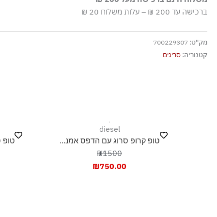
אסור בשטיפה
ברכישה עד 200 ₪ – עלות משלוח 20 ₪
מק"ט:
700229307
קטגוריה:
סריגים
diesel
טופ קרופ סרוג עם הדפס אמנ...
טופ ס
₪1500
₪
750.00