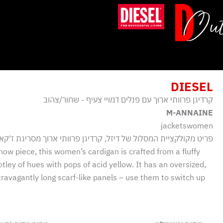
ילוג
תוכן
DIESEL
קרדיגן פרוותי ארוך עם פנלים דמויי צעיף - שחור/צהוב
M-ANNAINE
jacketswomen
פריט מקולקציית המסלול של דיזל, קרדיגן פרוותי ארוך מסריגת ז'קאר
w piece, this women’s cardigan is crafted from a fluffy
otley of hues with pops of acid yellow. It has an oversized,
travagantly long scarf-like panels – use them to switch up