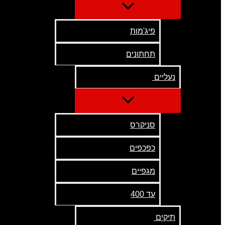
פיג'מות
תחתונים
נעליים
סניקרס
כפכפים
מגפיים
עד 400
תיקים