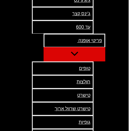
ג'וג ג'ינס
ג'ינס קצר
עד 600
פריטי אופנה
טופים
חולצות
טישרט
טישרט שרוול ארוך
גופיות