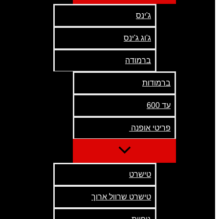
ג'ינס
ג'וג ג'ינס
ברמודה
ברמודות
עד 600
פריטי אופנה
טישרט
טישרט שרוול ארוך