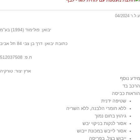
ע.ל.ר 04/2024
יבואן: פולימוד (1994) בע"מ
כתובת יבואן: דרך בן צבי 84 תל אביב
ח.פ: 512037508
ארץ יצור: טורקיה
מידע נוסף
הרכב בד
סגנון קשירה, חגורת מותן נקשרת עצמית
הוראות כביסה
67% כותנה 30% פוליאמיד-ניילון 3% אלסטן-ספנדקס
שטיפה ידנית
ללא חומרי הלבנה, ללא השריה
גיהוץ בחום נמוך
אסור לנקות בניקוי יבש
אסור לייבש במכונת ייבוש
ייבוש בצל, בפריסה