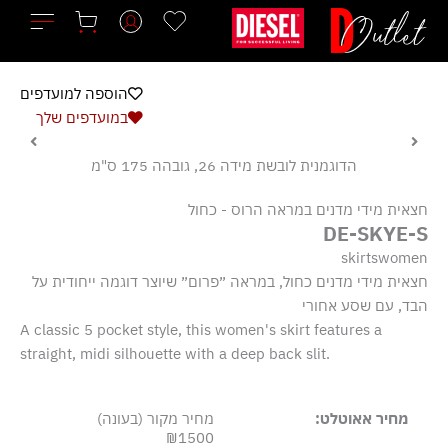
ילוג
תוכן
הוספה למועדפים
במועדפים שלך
הדוגמנית לובשת מידה 26, גובהה 175 ס"מ
חצאית מידי מדנים במראה הרוס - כחול
DE-SKYE-S
skirtswomen
חצאית מידי מדנים כחול, במראה ״פרום״ שיוצר דוגמה ייחודית על
הבד, עם שסע אחורי
A classic 5 pocket style, this women's skirt features a
straight, midi silhouette with a deep back slit.
מחיר אאוטלט:
מחיר מקור (בעונה)
₪1500