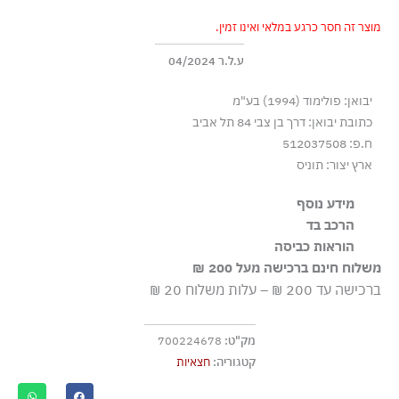
מוצר זה חסר כרגע במלאי ואינו זמין.
ע.ל.ר 04/2024
יבואן: פולימוד (1994) בע"מ
כתובת יבואן: דרך בן צבי 84 תל אביב
ח.פ: 512037508
ארץ יצור: תוניס
מידע נוסף
הרכב בד
חמישה כיסים
100% כותנה
הוראות כביסה
משלוח חינם ברכישה מעל 200 ₪
כביסה עדינה במכונה עד-30°C
ברכישה עד 200 ₪ – עלות משלוח 20 ₪
ללא חומרי הלבנה, ללא השריה
גיהוץ בחום נמוך
מק"ט:
700224678
אסור לנקות בניקוי יבש
קטגוריה:
חצאיות
אסור לייבש במכונת ייבוש