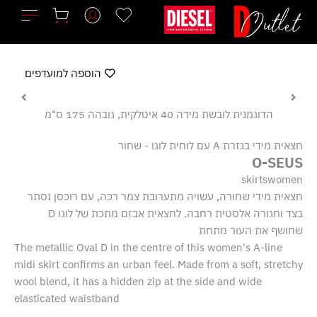
ילוג
תוכן
הוספה למועדפים
הדוגמנית לובשת מידה 40 איטלקית, גובהה 175 ס"מ
חצאית מידי בגזרת A עם לוחית לוגו - שחור
O-SEUS
skirtswomen
חצאית מידי שחורה, עשויה מתערובת צמר רכה, עם רוכסן נסתר
בצד וחגורה אלסטית רחבה. לחצאית אבזם מתכת של לוגו D
שחושף את העור מתחת
The metallic Oval D in the centre of this women's A-line
midi skirt confirms an urban feel. Made from a soft, stretchy
wool blend, it has a hidden zip at the side and wide
elasticated waistband