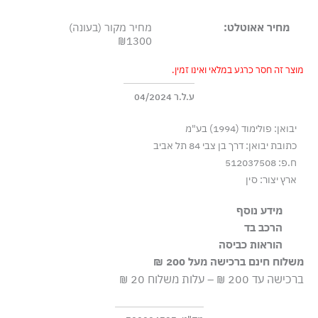
מחיר אאוטלט:
מחיר מקור (בעונה)
₪1300
מוצר זה חסר כרגע במלאי ואינו זמין.
ע.ל.ר 04/2024
יבואן: פולימוד (1994) בע"מ
כתובת יבואן: דרך בן צבי 84 תל אביב
ח.פ: 512037508
ארץ יצור: סין
מידע נוסף
הרכב בד
גזרה רגילה, סגירת רוכסן נסתר
53% פוליאסטר 43% צמר 4% אלסטן-ספנדקס
הוראות כביסה
משלוח חינם ברכישה מעל 200 ₪
שטיפה ידנית
ברכישה עד 200 ₪ – עלות משלוח 20 ₪
ללא חומרי הלבנה, ללא השריה
גיהוץ בחום נמוך