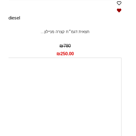
diesel
חצאית דגמ״ח קצרה מניילון...
₪780
₪
250.00