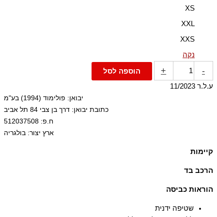
XS
XXL
XXS
נקה
+
-
הוספה לסל
ע.ל.ר 11/2023
יבואן: פולימוד (1994) בע"מ
כתובת יבואן: דרך בן צבי 84 תל אביב
ח.פ: 512037508
ארץ יצור: בולגריה
קיימות
The fabric is made using 93% TENCEL™ Modal, sourced from
הרכב בד
naturally grown beech wood by an environmentally responsible
93% מודל 7% אלסטן-ספנדקס
integrated pulp-to-fiber process.
הוראות כביסה
שטיפה ידנית