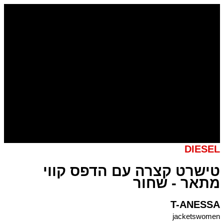
דילוג
כמות
של
לתוכן
טישרט
קצרה
עם
הדפס
קווי
מתאר
-
שחור
DIESEL
טישרט קצרה עם הדפס קווי
מתאר - שחור
T-ANESSA
jacketswomen