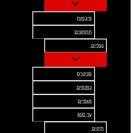
פיג'מות
תחתונים
נעליים
סניקרס
כפכפים
מגפיים
עד 400
תיקים