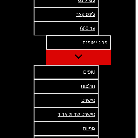
ג'וג ג'ינס
ג'ינס קצר
עד 600
פריטי אופנה
טופים
חולצות
טישרט
טישרט שרוול ארוך
גופיות