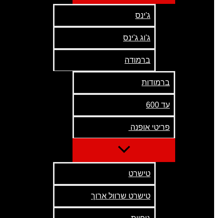
ג'ינס
ג'וג ג'ינס
ברמודה
ברמודות
עד 600
פריטי אופנה
טישרט
טישרט שרוול ארוך