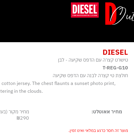
ילוג
תוכן
DIESEL
טישרט קצרה עם הדפס שקיעה - לבן
T-REG-G10
חולצת טי קצרה לבנה עם הדפס שקיעה
 cotton jersey. The chest flaunts a sunset photo print,
tering in the clouds.
מחיר אאוטלט:
מחיר מקור (בעו
₪290
מוצר זה חסר כרגע במלאי ואינו זמין.