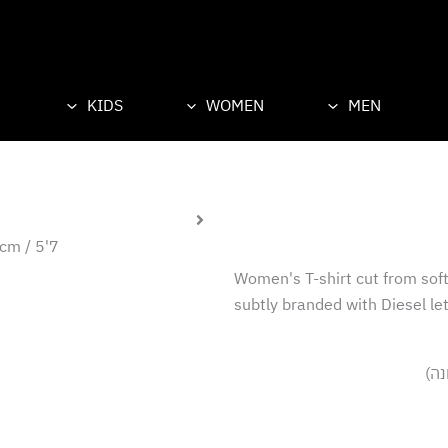
KIDS
WOMEN
MEN
m / 5'7''
Women's T-shirt cut from soft
subtly branded with Diesel let
נה)