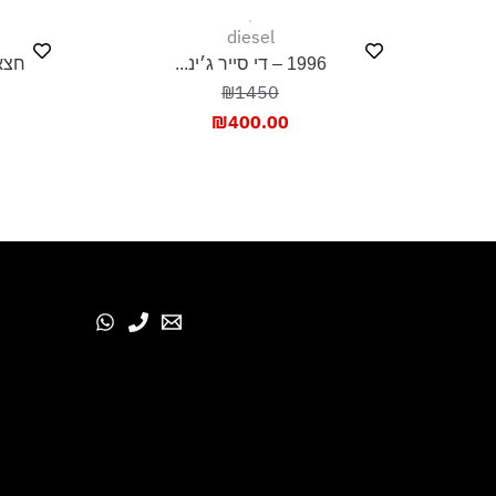
diesel
1996 – די סייר ג׳ינ...
חצאי
₪1450
₪
400.00