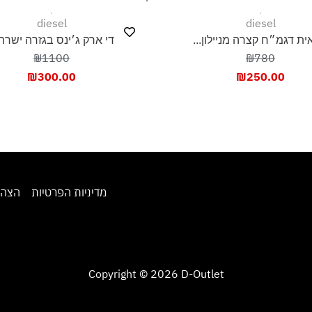
diesel
diesel
ת דגמ״ח קצרה מניילון...
די ארק ג׳ינס בגזרה ישרה.
₪1100
₪780
₪
300.00
₪
250.00
מדיניות הפרטיות
הצהר
Copyright © 2026 D-Outlet