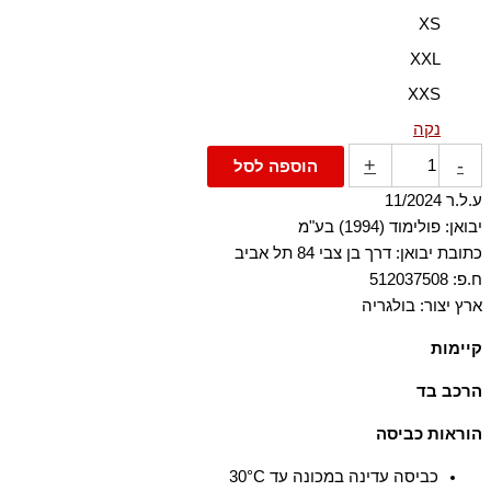
XS
XXL
XXS
נקה
+
-
הוספה לסל
ע.ל.ר 11/2024
יבואן: פולימוד (1994) בע"מ
כתובת יבואן: דרך בן צבי 84 תל אביב
ח.פ: 512037508
ארץ יצור: בולגריה
קיימות
הבד העיקרי עשוי מ-95% כותנה אורגנית, שגודלה בשיטות חקלאיות
הרכב בד
התומכות במגוון ביולוגי ובמערכות אקולוגיות בריאות.
95% כותנה 5% אלסטן-ספנדקס, ריב: 98% כותנה 2%
הוראות כביסה
אלסטן-ספנדקס
כביסה עדינה במכונה עד ‎30°C