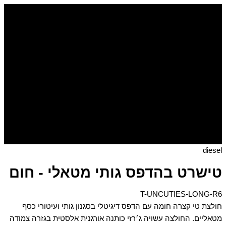
דילוג
כמות
של
לתוכן
טישרט
בהדפס
גותי
מטאלי
-
חום
diesel
טישרט בהדפס גותי מטאלי - חום
T-UNCUTIES-LONG-R6
חולצת טי קצרה חומה עם הדפס דיגיטלי בסגנון גותי ועיטורי כסף
מטאליים. החולצה עשויה ג׳רזי כותנה אורגנית אלסטית בגזרה צמודה