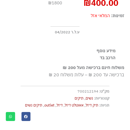
₪
400.00
₪1800
זמינות:
המלאי אזל
ע.ל.ר 04/2022
מידע נוסף
הרכב בד
Long rolled top handles Detachable adjustable shoulder
100% כותנה
strap Front zip pocket Zip closure Inside: zip and slip
משלוח חינם ברכישה מעל 200 ₪
pockets
ברכישה עד 200 ₪ – עלות משלוח 20 ₪
מק"ט:
700212194
קטגוריות:
נשים
,
תיקים
תגיות:
תיק דיזל
,
אאוטלט דיזל
,
דיזל
,
outlet
,
תיקים נשים