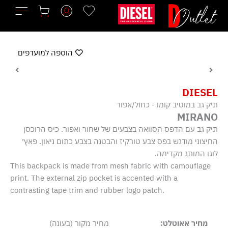
ילוג
תוכן
הוספה למועדפים
DIESEL
תיק גב במוטיב קומו - כחול/אפור
MIRANO
תיק גב עם הדפס הסוואה בצבעים של שחור ואפור. כיס הרוכסן
החיצוני מודגש בפס צבע טורקיז והבטנה בצבע כתום ניאון. פאץ׳
לוגו המותג מקדימה.
This backpack is made from mesh fabric with camouflage
print. The external zip pocket is accented with a
contrasting tape trim and rubber logo patch.
מחיר אאוטלט:
מחיר מקור (בעונה)