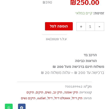
₪
250.00
₪390
כמות
זמינות:
קיים במלאי
של
תיק
+
-
הוספה לסל
גב
במוטיב
ע.ל.ר 04/2020
קומו
-
כחול/אפור
הרכב בד
100% פוליאסטר
הוראות כביסה
משלוח חינם ברכישה מעל 200 ₪
אסור בשטיפה
ברכישה עד 200 ₪ – עלות משלוח 20 ₪
מק"ט:
700189962
קטגוריות:
תיקי אופנה
,
תיקי גב
,
נשים
,
תיקים
,
תיקים
תגיות:
תיק דיזל
,
אאוטלט דיזל
,
דיזל
,
outlet
,
תיקים נשים