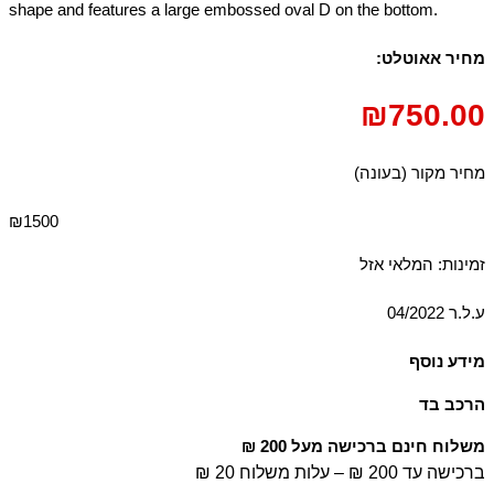
shape and features a large embossed oval D on the bottom.
מחיר אאוטלט:
₪
750.00
מחיר מקור (בעונה)
₪1500
זמינות:
המלאי אזל
ע.ל.ר 04/2022
מידע נוסף
Detachable adjustable shoulder strap Zip closure Inside: zip
הרכב בד
pocket
100% עור
משלוח חינם ברכישה מעל 200 ₪
ברכישה עד 200 ₪ – עלות משלוח 20 ₪