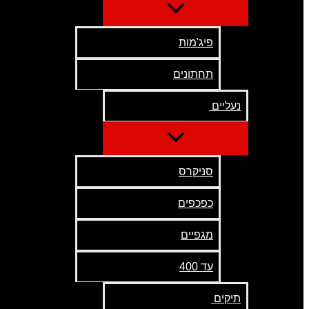
פיג'מות
תחתונים
נעליים
סניקרס
כפכפים
מגפיים
עד 400
תיקים