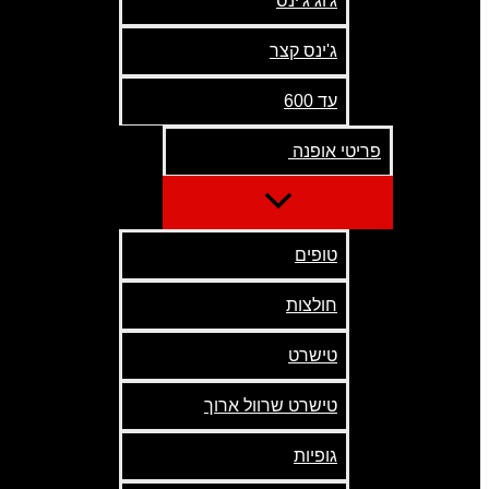
ג'וג ג'ינס
ג'ינס קצר
עד 600
פריטי אופנה
טופים
חולצות
טישרט
טישרט שרוול ארוך
גופיות