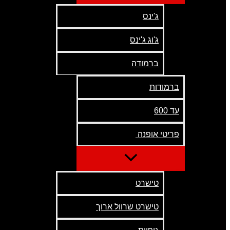
ג'ינס
ג'וג ג'ינס
ברמודה
ברמודות
עד 600
פריטי אופנה
טישרט
טישרט שרוול ארוך