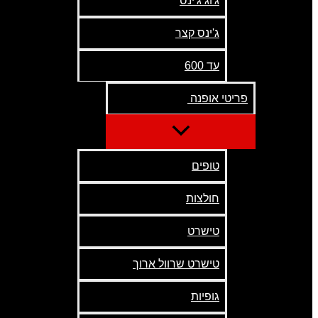
ג'וג ג'ינס
ג'ינס קצר
עד 600
פריטי אופנה
טופים
חולצות
טישרט
טישרט שרוול ארוך
גופיות