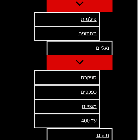
פיג'מות
תחתונים
נעליים
סניקרס
כפכפים
מגפיים
עד 400
תיקים