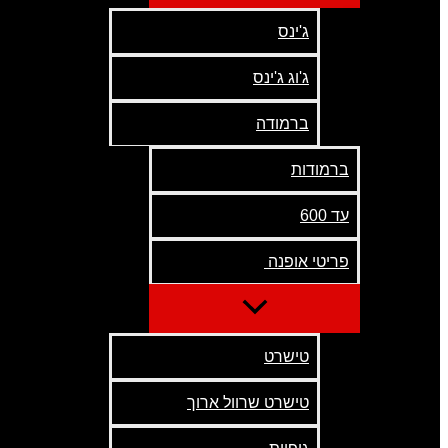
ג'ינס
ג'וג ג'ינס
ברמודה
ברמודות
עד 600
פריטי אופנה
טישרט
טישרט שרוול ארוך