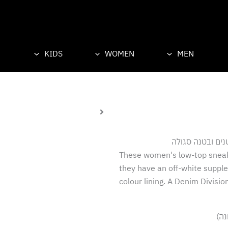
KIDS
WOMEN
MEN
נים ובטנה סגולה
These women's low-top sneake
they have an off-white supple
colour lining. A Denim Divisi
נה)