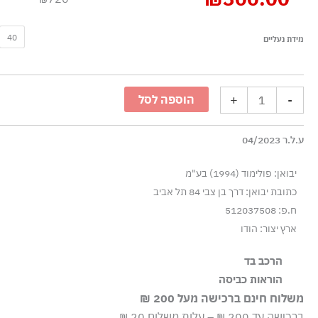
כמות
40
מידת נעליים
של
סניקרס
נמוכות
+
-
הוספה לסל
בסגנון
רטרו
ע.ל.ר 04/2023
-
לבן
יבואן: פולימוד (1994) בע"מ
סגול
כתובת יבואן: דרך בן צבי 84 תל אביב
ח.פ: 512037508
ארץ יצור: הודו
הרכב בד
100% עור
הוראות כביסה
משלוח חינם ברכישה מעל 200 ₪
אסור בשטיפה
ברכישה עד 200 ₪ – עלות משלוח 20 ₪