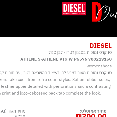
ילוג
תוכן
DIESEL
סניקרס נמוכות בסגנון רטרו - לבן סגול
ATHENE S-ATHENE VTG W P5576 700219150
womenshoes
סניקרס נמוכות מעור בצבע לבן בעיצוב בהשראת רטרו, עם חורים קט
rs take cues from retro court styles. Set on rubber soles,
 leather upper detailed with perforations and a contrasting
on print and logo-debossed back tab complete the look.
מחיר אאוטלט:
מחיר מקור (בעו
₪
300.00
₪720