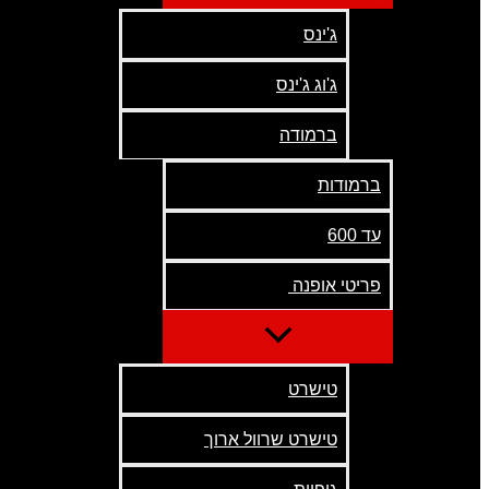
ג'ינס
ג'וג ג'ינס
ברמודה
ברמודות
עד 600
פריטי אופנה
טישרט
טישרט שרוול ארוך