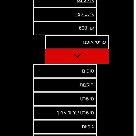
ג'וג ג'ינס
ג'ינס קצר
עד 600
פריטי אופנה
טופים
חולצות
טישרט
טישרט שרוול ארוך
גופיות