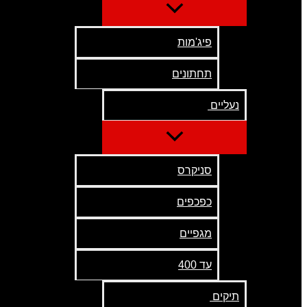
פיג'מות
תחתונים
נעליים
סניקרס
כפכפים
מגפיים
עד 400
תיקים