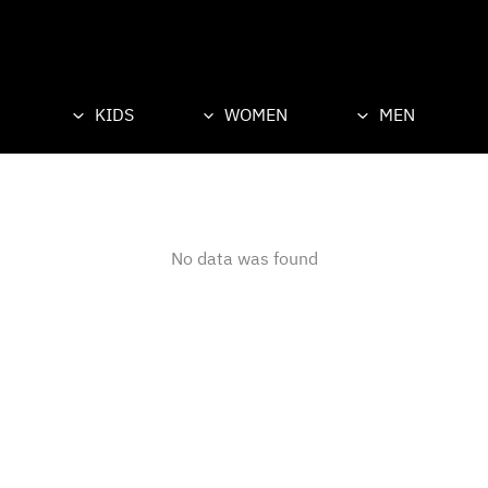
KIDS
WOMEN
MEN
No data was found