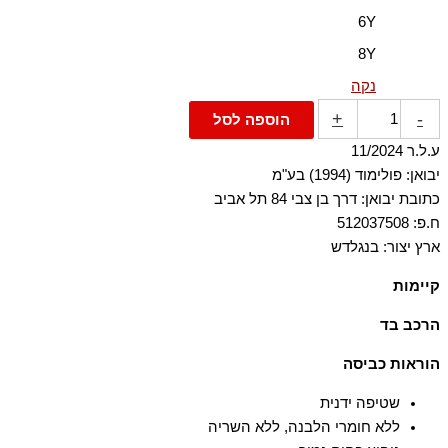
6Y
8Y
נקה
+
-
הוספה לסל
ע.ל.ר 11/2024
יבואן: פולימוד (1994) בע"מ
כתובת יבואן: דרך בן צבי 84 תל אביב
ח.פ: 512037508
ארץ יצור: בנגלדש
קיימות
הבד עשוי מ-100% כותנה אורגנית, שגודלה בשיטות חקלאיות התומכות
הרכב בד
במגוון ביולוגי ובמערכות אקולוגיות בריאות.
100% כותנה
הוראות כביסה
שטיפה ידנית
ללא חומרי הלבנה, ללא השריה