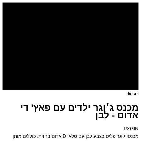
דילוג
כמות
של
לתוכן
מכנס
ג׳וגר
ילדים
עם
פאץ'
די
אדום
-
לבן
diesel
מכנס ג׳וגר ילדים עם פאץ' די
אדום - לבן
PXGIN
מכנסי ג'וגר פליס בצבע לבן עם טלאי D אדום בחזית. כוללים מותן