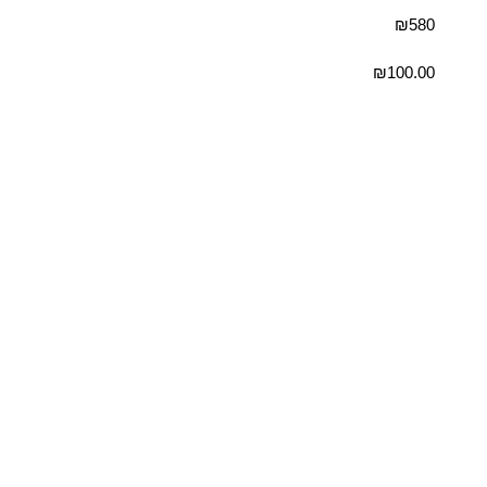
₪580
₪
100.00