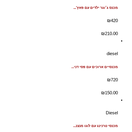
מכנס ג׳וגר ילדים עם פאץ'...
₪420
₪
210.00
diesel
מכנסיים ארוכים עם פסי דני...
₪720
₪
150.00
Diesel
מכנסי טרנינג עם לוגו מנצנ...