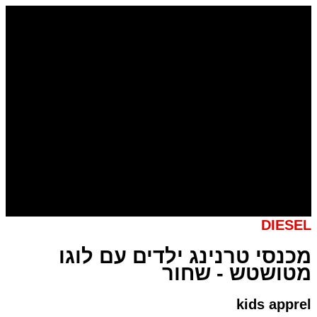
דילוג
כמות
של
לתוכן
מכנסי
טרנינג
ילדים
עם
לוגו
מטושטש
-
שחור
DIESEL
מכנסי טרנינג ילדים עם לוגו
מטושטש - שחור
kids apprel