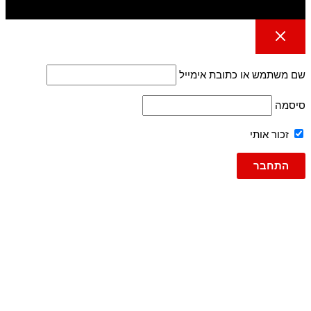
שם משתמש או כתובת אימייל
סיסמה
זכור אותי
גברים
ג'ינסים
ג'ינס
ג'וג ג'ינס