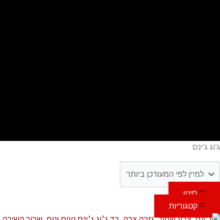
ילוג
תוכן
ג'וג ג'ינס
סינון
קטגוריות