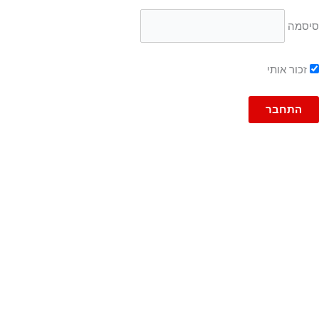
סיסמה
זכור אותי
גברים
ג'ינסים
ברמודה
ג'ינס
ג'וג ג'ינס
ברמודות
עד 600