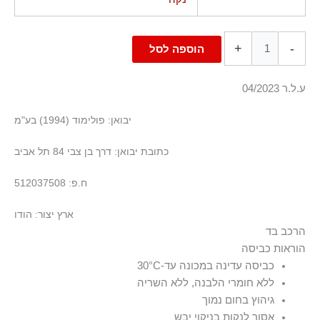
+
-
הוספה לסל
ע.ל.ר 04/2023
יבואן: פולימוד (1994) בע"מ
כתובת יבואן: דרך בן צבי 84 תל אביב
ח.פ: 512037508
ארץ יצור: הודו
הרכב בד
הוראות כביסה
100% פוליאמיד-ניילון, ריב: 98% פוליאסטר 2% אלסטן-ספנדקס
כביסה עדינה במכונה עד-30°C
ללא חומרי הלבנה, ללא השריה
גיהוץ בחום נמוך
אסור לנקות בניקוי יבש