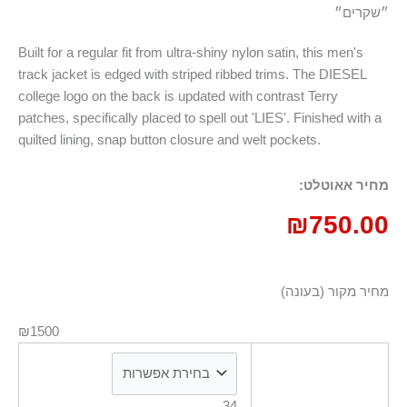
״שקרים״
Built for a regular fit from ultra-shiny nylon satin, this men's
track jacket is edged with striped ribbed trims. The DIESEL
college logo on the back is updated with contrast Terry
patches, specifically placed to spell out 'LIES'. Finished with a
quilted lining, snap button closure and welt pockets.
מחיר אאוטלט:
₪
750.00
מחיר מקור (בעונה)
₪1500
34