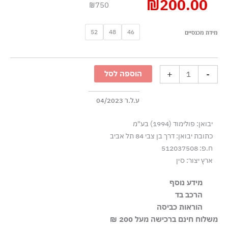
₪
200.00
₪750
כמות
52
48
46
מידת מכנסיים
של
מכנסיים
קצרים
+
-
הוספה לסל
מצמר
נושם
-
ע.ל.ר 04/2023
שחור
יבואן: פולימוד (1994) בע"מ
כתובת יבואן: דרך בן צבי 84 תל אביב
ח.פ: 512037508
ארץ יצור: סין
מידע נוסף
הרכב בד
חגורת שרוך עם סוגר מתכת, כיסי צד וכיסים אחוריים
53% פוליאסטר 43% צמר 4% אלסטן-ספנדקס
הוראות כביסה
משלוח חינם ברכישה מעל 200 ₪
שטיפה ידנית