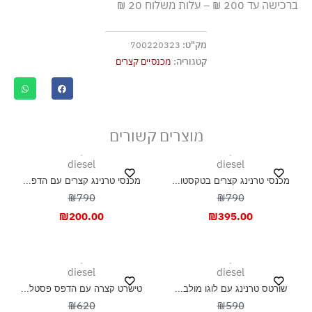
ברכישה עד 200 ₪ – עלות משלוח 20 ₪
ללא חומרי הלבנה, ללא השריה
גיהוץ בחום נמוך
מק"ט:
700220323
אסור לנקות בניקוי יבש
קטגוריה:
מכנסיים קצרים
אסור לייבש במכונת ייבוש
ייבוש בצל, בפריסה
מוצרים קשורים
diesel
diesel
מכנסי טרנינג קצרים בטקסטו...
מכנסי טרנינג קצרים עם הדפ...
₪790
₪790
₪
200.00
₪
395.00
diesel
diesel
שורטס טרנינג עם לוגו מולב...
טישרט קצרה עם הדפס פסטל...
₪620
₪590