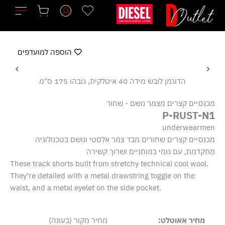
ילוג
תוכן
הוספה למועדפים
הדוגמן לובש מידה 40 איטלקית, גובהו 175 ס"מ
מכנסיים קצרים מצמר נושם - שחור
P-RUST-N1
underwearmen
מכנסיים קצרים שחורים מבד צמר אלסטי ונושם בטכנולוגיה
מתקדמת, עם גומי במותניים ושרוך קשירה
These track shorts built from stretchy technical cool wool.
They're detailed with a metal drawstring toggle on the
waist, and a metal eyelet on the side pocket.
מחיר אאוטלט:
מחיר מקור (בעונה)