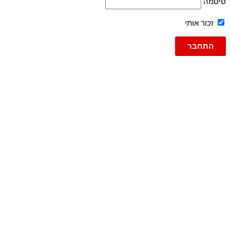
סיסמה
זכור אותי
גברים
ג'ינסים
ג'ינס
ג'וג ג'ינס
ברמודה
ברמודות
עד 600
פריטי אופנה
טישרט
טישרט שרוול ארוך
גופיות