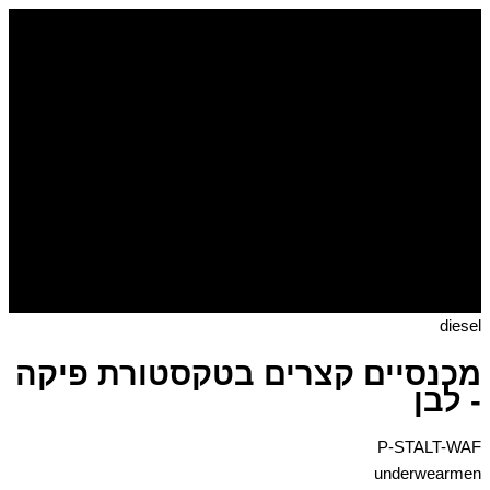
דילוג
כמות
של
לתוכן
מכנסיים
קצרים
בטקסטורת
פיקה
-
לבן
diesel
מכנסיים קצרים בטקסטורת פיקה
- לבן
P-STALT-WAF
underwearmen