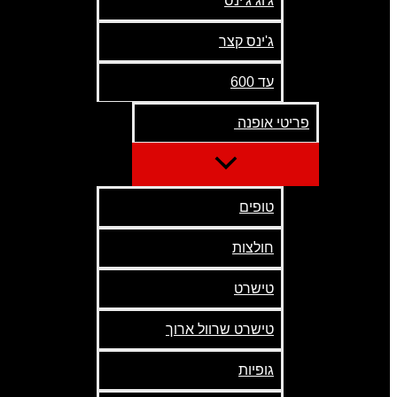
ג'וג ג'ינס
ג'ינס קצר
עד 600
פריטי אופנה
טופים
חולצות
טישרט
טישרט שרוול ארוך
גופיות