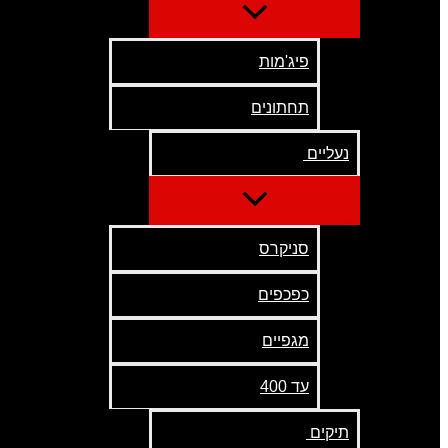
פיג'מות
תחתונים
נעליים
סניקרס
כפכפים
מגפיים
עד 400
תיקים