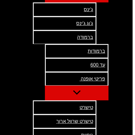
ג'ינס
ג'וג ג'ינס
ברמודה
ברמודות
עד 600
פריטי אופנה
טישרט
טישרט שרוול ארוך