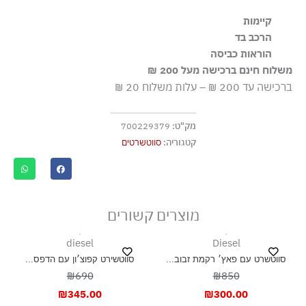
קיימות
הרכב בד
הבד עשוי מ-100% כותנה אורגנית, הגדלה בשיטות חקלאיות
100% כותנה, ריב 96% כותנה 4% אלסטן
הוראות כביסה
התומכות במגוון ביולוגי ובמערכות אקולוגיות בריאות
משלוח חינם ברכישה מעל 200 ₪
כביסה עדינה במכונה עד-30°C
ברכישה עד 200 ₪ – עלות משלוח 20 ₪
ללא חומרי הלבנה, ללא השריה
גיהוץ בחום נמוך
מק"ט:
700229379
אסור לנקות בניקוי יבש
קטגוריה:
סווטשרטים
אסור לייבש במכונה כלל
ייבוש בצל, בפריסה
מוצרים קשורים
diesel
Diesel
סווטשרט עם פאץ׳ רקמת זבוב...
סווטשירט קפוצ׳ון עם הדפס...
₪690
₪850
₪
345.00
₪
300.00