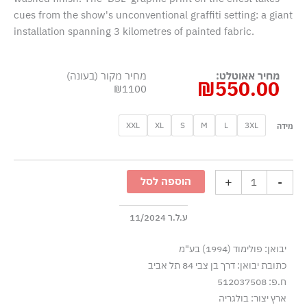
cues from the show's unconventional graffiti setting: a giant
installation spanning 3 kilometres of painted fabric.
מחיר אאוטלט:
מחיר מקור (בעונה)
₪
550.00
₪1100
כמות
XXL
XL
S
M
L
3XL
מידה
של
סווטשירט
עם
+
-
הוספה לסל
הדפס
DSL
גרפיטי
ע.ל.ר 11/2024
-
יבואן: פולימוד (1994) בע"מ
אפור
כתובת יבואן: דרך בן צבי 84 תל אביב
כהה
ח.פ: 512037508
ארץ יצור: בולגריה