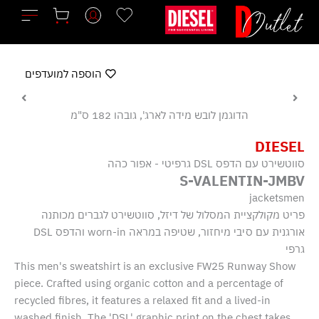
ילוג
תוכן
הוספה למועדפים
הדוגמן לובש מידה לארג', גובהו 182 ס"מ
DIESEL
סווטשירט עם הדפס DSL גרפיטי - אפור כהה
S-VALENTIN-JMBV
jacketsmen
פריט מקולקציית המסלול של דיזל, סווטשירט לגברים מכותנה
אורגנית עם סיבי מיחזור, שטיפה במראה worn-in והדפס DSL
גרפי
This men's sweatshirt is an exclusive FW25 Runway Show
piece. Crafted using organic cotton and a percentage of
recycled fibres, it features a relaxed fit and a lived-in
washed finish. The 'DSL' graphic print on the chest takes