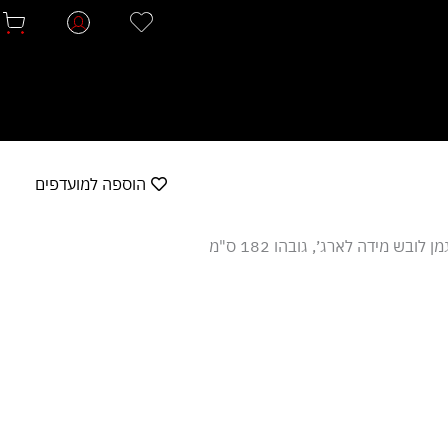
הוספה למועדפים
ן לובש מידה לארג׳, גובהו 182 ס"מ