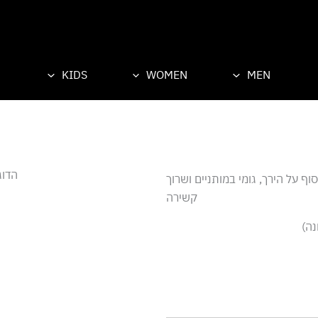
KIDS
WOMEN
MEN
הדוגמ
בע ורוד בעיצוב מונוכרומטי, עם לוגו D קטן כסוף על הירך, גומי במותניים ושרוך
קשירה
נה)