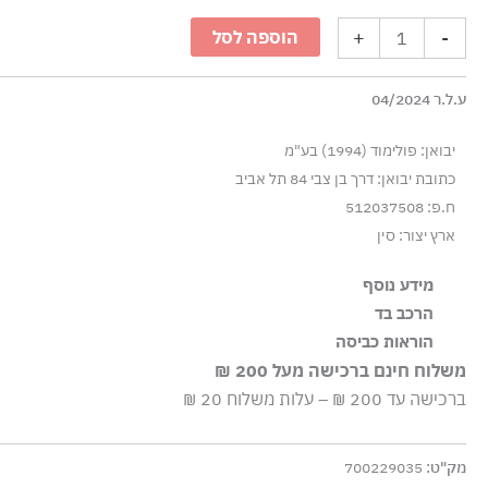
בגד
+
-
הוספה לסל
ים
במראה
ע.ל.ר 04/2024
מונוכרומטי
-
יבואן: פולימוד (1994) בע"מ
ורוד
כתובת יבואן: דרך בן צבי 84 תל אביב
ח.פ: 512037508
ארץ יצור: סין
מידע נוסף
הרכב בד
פריט מקולקציית המסלול של דיזל, כתפיים מובנות, שני כפתורים, 
100% פוליאסטר
הוראות כביסה
משלוח חינם ברכישה מעל 200 ₪
כביסה עדינה במכונה עד-30°C
ברכישה עד 200 ₪ – עלות משלוח 20 ₪
ללא חומרי הלבנה, ללא השריה
גיהוץ בחום נמוך
מק"ט:
700229035
אסור לנקות בניקוי יבש