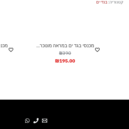
קטגוריה:
בגדי ים
אסור לייבש במכונת ייבוש
ייבוש בצל, בפריסה
מכנסי בגד ים במראה מונוכר...
מכנס
₪390
₪
195.00