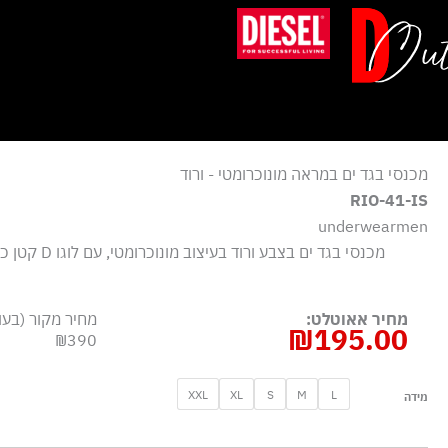
ילוג
תוכן
מכנסי בגד ים במראה מונוכרומטי - ורוד
RIO-41-IS
underwearmen
מכנסי בגד ים בצ
מחיר אאוטלט:
מחיר מקור (בעו
₪
195.00
₪390
כמות
XXL
XL
S
M
L
מידה
של
מכנסי