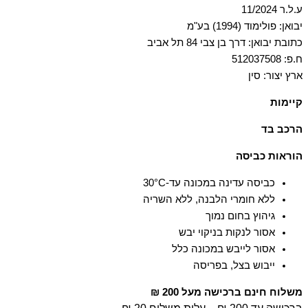
ע.ל.ר 11/2024
יבואן: פולימוד (1994) בע"מ
כתובת יבואן: דרך בן צבי 84 תל אביב
ח.פ: 512037508
ארץ יצור: סין
קיימות
הבד החיצוני עשוי מ-100% ניילון ממוחזר מוסמך. הבטנה עשויה
הרכב בד
מ-100% פוליאסטר ממוחזר מוסמך
100% פוליאמיד
הוראות כביסה
כביסה עדינה במכונה עד-30°C
ללא חומרי הלבנה, ללא השריה
גיהוץ בחום נמוך
אסור לנקות בניקוי יבש
אסור לייבש במכונה כלל
ייבוש בצל, בפריסה
משלוח חינם ברכישה מעל 200 ₪