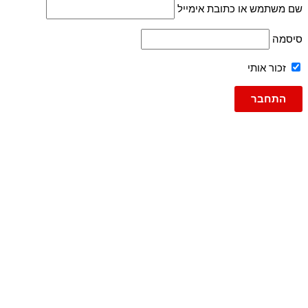
שם משתמש או כתובת אימייל
סיסמה
זכור אותי
גברים
ג'ינסים
ג'ינס
ג'וג ג'ינס
ברמודה
ברמודות
עד 600
פריטי אופנה