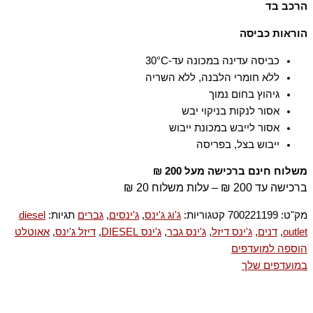
הרכב בד
90% כותנה 8% פוליאסטר 2% אלסטן
הוראות כביסה
כביסה עדינה במכונה עד-30°C
ללא חומרי הלבנה, ללא השריה
גיהוץ בחום נמוך
אסור לנקות בניקוי יבש
אסור לייבש במכונת ייבוש
ייבוש בצל, בפריסה
משלוח חינם ברכישה מעל 200 ₪
ברכישה עד 200 ₪ – עלות משלוח 20 ₪
מק"ט:
700221199
קטגוריות:
ג'וג ג'ינס
,
ג'ינסים
,
גברים
תגיות:
diesel
outlet
,
דנים
,
ג'ינס דיזל
,
ג'ינס גבר
,
ג'ינס DIESEL
,
דיזל ג'ינס
,
אאוטלט
הוספה למועדפים
במועדפים שלך