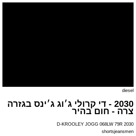
דילוג
לתוכן
diesel
2030 - די קרולי ג׳וג ג׳ינס בגזרה
צרה - חום בהיר
2030 D-KROOLEY JOGG 068LW 79R
shortsjeansmen