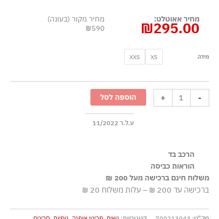
מחיר אאוטלט:
מחיר מקור (בעונה)
₪
295.00
₪590
כמות
XXS
XS
מידה
של
גופיית
קרופ
+
-
הוספה לסל
סרוגה
-
ירוק
ע.ל.ר 11/2022
הרכב בד
100% כותנה
הוראות כביסה
משלוח חינם ברכישה מעל 200 ₪
כביסה ידנית בלבד
ברכישה עד 200 ₪ – עלות משלוח 20 ₪
ללא חומרי הלבנה, ללא השריה
גיהוץ בחום נמוך
מק"ט:
700213043
קטגוריות:
נשים
,
פריטי אופנה
,
גופיות
,
סריגים