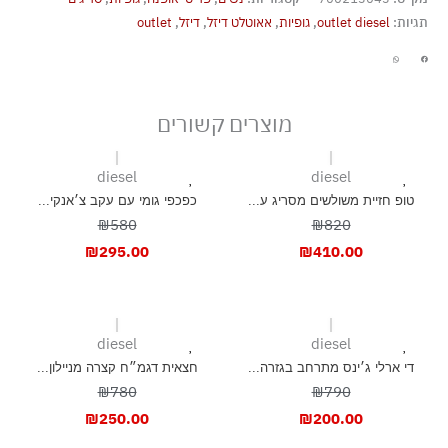
אסור לנקות בניקוי יבש כלל
תגיות:
outlet diesel
,
גופיות
,
אאוטלט דיזל
,
דיזל
,
outlet
אסור לייבש במכונה כלל
ייבוש בפריסה
מוצרים קשורים
diesel
diesel
טופ חזיית משולשים מסריג ע...
כפכפי גומי עם עקב צ׳אנקי...
₪580
₪820
₪
295.00
₪
410.00
diesel
diesel
די ארלי ג׳ינס מתרחב בגזרה...
חצאית דגמ״ח קצרה מניילון...
₪780
₪790
₪
250.00
₪
200.00