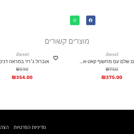
מוצרים קשורים
diesel
di
חשוף קאט-א...
אוברול ג׳רזי במראה דנים...
₪590
₪
₪
354.00
₪
3
מדיניות הפרטיות
הצהרת נגישות