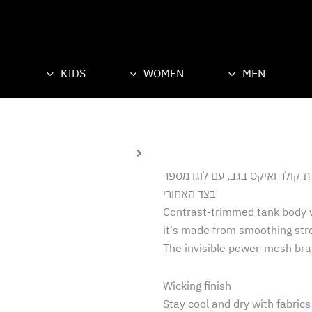
KIDS
WOMEN
M
 בגב, עם לוגו מספר
בצד האחורי
Contrast-trimmed t
it's made from smo
The invisible powe
Wicking finish
Stay cool and dry 