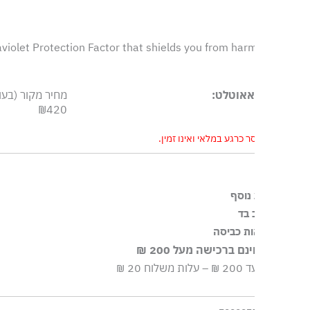
un with Ultraviolet Protection Factor that shields you from har
אאוטלט:
מחיר מקור (בעונה)
₪420
 כרגע במלאי ואינו זמין.
נוסף
 בד
לקציית הספורט של דיזל הגנת UPF
ות כביסה
ם ברכישה מעל 200 ₪
יסה עדינה במכונה עד-30°C
וח 20 ₪
א חומרי הלבנה, ללא השריה
הוץ בחום נמוך