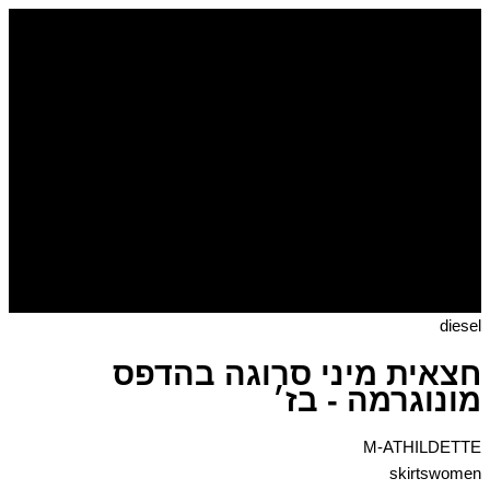
דילוג
כמות
של
לתוכן
חצאית
מיני
סרוגה
בהדפס
מונוגרמה
-
בז׳
diesel
חצאית מיני סרוגה בהדפס
מונוגרמה - בז׳
M-ATHILDETTE
skirtswomen