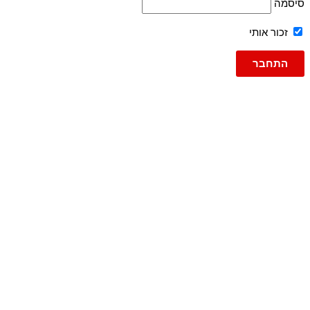
סיסמה
זכור אותי
גברים
ג'ינסים
ג'ינס
ג'וג ג'ינס
ברמודה
ברמודות
עד 600
פריטי אופנה
טישרט
טישרט שרוול ארוך
גופיות