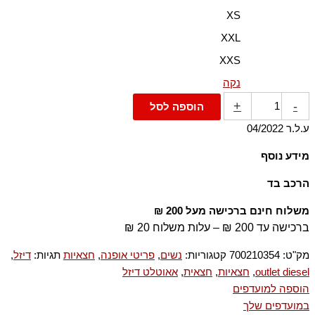
XS
XXL
XXS
נקה
+
-
הוספה לסל
ע.ל.ר 04/2022
מידע נוסף
Regular fit Zip closure
הרכב בד
56% ויסקוזה-ריון 26% כותנה 18% פוליאמיד-ניילון, ריב: 93% כותנה
משלוח חינם ברכישה מעל 200 ₪
6% פוליאמיד-ניילון 1% אלסטן-ספנדקס, אפליקציה: 92% פוליאסטר
ברכישה עד 200 ₪ – עלות משלוח 20 ₪
7% פוליאמיד-ניילון 1% אלסטן-ספנדקס
מק"ט:
700210354
קטגוריות:
נשים
,
פריטי אופנה
,
חצאיות
תגיות:
דיזל
,
outlet diesel
,
חצאיות
,
חצאית
,
אאוטלט דיזל
הוספה למועדפים
במועדפים שלך