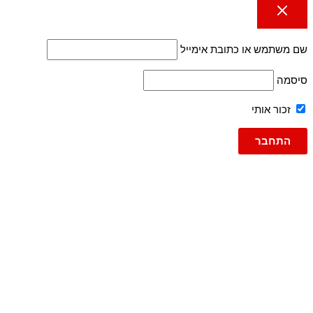
שם משתמש או כתובת אימייל
סיסמה
זכור אותי
גברים
ג'ינסים
ברמודה
ג'ינס
ג'וג ג'ינס
ברמודות