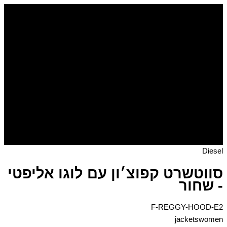
דילוג
כמות
של
לתוכן
סווטשרט
קפוצ׳ון
עם
לוגו
אליפטי
-
שחור
Diesel
סווטשרט קפוצ׳ון עם לוגו אליפטי
- שחור
F-REGGY-HOOD-E2
jacketswomen