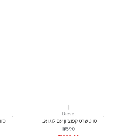
לייבש הפוך ובצל
Diesel
סווטשרט קפוצ׳ון עם לוגו א...
סוו
₪590