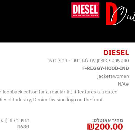
ילוג
תוכן
DIESEL
סווטשרט קפוצ׳ון עם לוגו רטרו - כחול בהיר
F-REGGY-HOOD-IND
jacketswomen
#N/A
oopback cotton for a regular fit, it features a treated
Diesel Industry, Denim Division logo on the front.
מחיר אאוטלט:
מחיר מקור (בעו
₪
200.00
₪680