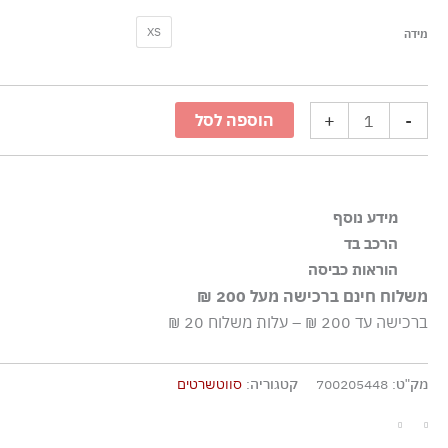
כמות
XS
מידה
של
סווטשרט
קפוצ׳ון
+
-
הוספה לסל
עם
לוגו
רטרו
-
מידע נוסף
כחול
הרכב בד
גזרה רגילה ברדס עם שרוך צווארון וחפתים עשויים ריב
בהיר
100% כותנה, ריב: 97% כותנה 3% אלסטן-ספנדקס
הוראות כביסה
משלוח חינם ברכישה מעל 200 ₪
כביסה עדינה במכונה עד-30°C
ברכישה עד 200 ₪ – עלות משלוח 20 ₪
ללא חומרי הלבנה, ללא השריה
גיהוץ בחום נמוך
700205448
סווטשרטים
מק"ט:
קטגוריה:
אסור לנקות בניקוי יבש כלל
אסור לייבש במכונה כלל