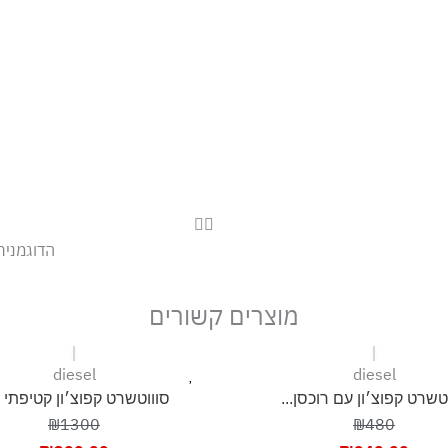
הדוגמנית לובשת מי
מוצרים קשורים
diesel
diesel
טשרט קפוצ׳ון עם רוכסן...
סוווטשרט קפוצ׳ון קטיפתי ע
₪1300
₪480