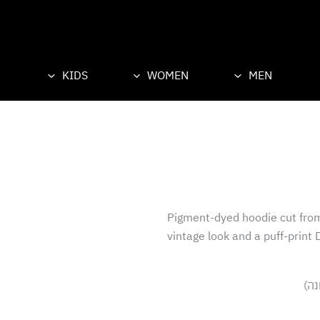
KIDS
WOMEN
MEN
Pigment-dyed hoodie cut from l
vintage look and a puff-print 
נה)