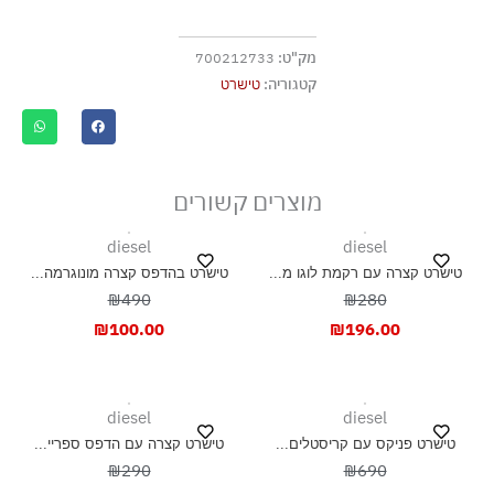
ללא חומרי הלבנה, ללא השריה
גיהוץ בחום נמוך
מק"ט:
700212733
אסור לנקות בניקוי יבש
קטגוריה:
טישרט
אסור לייבש במכונת ייבוש
ייבוש בצל, בפריסה
מוצרים קשורים
diesel
diesel
טישרט קצרה עם רקמת לוגו מ...
טישרט בהדפס קצרה מונוגרמה...
₪490
₪280
₪
100.00
₪
196.00
diesel
diesel
טישרט פניקס עם קריסטלים...
טישרט קצרה עם הדפס ספריי...
₪290
₪690