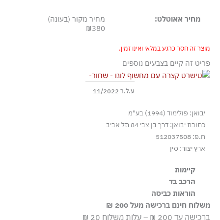
מחיר אאוטלט:
מחיר מקור (בעונה)
₪380
מוצר זה חסר כרגע במלאי ואינו זמין.
פריט זה קיים בצבעים נוספים
ע.ל.ר 11/2022
יבואן: פולימוד (1994) בע"מ
כתובת יבואן: דרך בן צבי 84 תל אביב
ח.פ: 512037508
ארץ יצור: סין
קיימות
הרכב בד
הבד העיקרי עשוי מ-93% כותנה אורגנית, שגודלה בשיטות
הוראות כביסה
93%Cotton 7%Elastane-Spandex, Rib 97%Cotton
חקלאיות התומכות במגוון ביולוגי ובמערכות אקולוגיות בריאות.
משלוח חינם ברכישה מעל 200 ₪
3%Elastane-Spandex, Embroidery Yarn 100%Polyester
שטיפה ידנית
ברכישה עד 200 ₪ – עלות משלוח 20 ₪