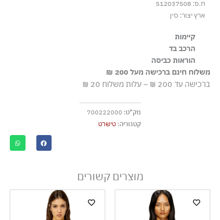
ח.פ: 512037508
ארץ יצור: סין
קיימות
הרכב בד
הבד עשוי מ-95% סיבי ויסקוזה LENZING™ ECOVERO™,
95% ויסקוזה-ריון 5% אלסטן-ספנדקס
הוראות כביסה
שמקורם ביערות המנוהלים באחריות ובעלי תקן EU Ecolabel
משלוח חינם ברכישה מעל 200 ₪
עבור תהליכי ייצור בעלי השפעה סביבתית נמוכה יותר.
שטיפה ידנית
ברכישה עד 200 ₪ – עלות משלוח 20 ₪
ללא חומרי הלבנה, ללא השריה
גיהוץ בחום נמוך
מק"ט:
700222000
אסור לנקות בניקוי יבש
קטגוריה:
טישרט
אסור לייבש במכונת ייבוש
ייבוש בצל, בפריסה
מוצרים קשורים