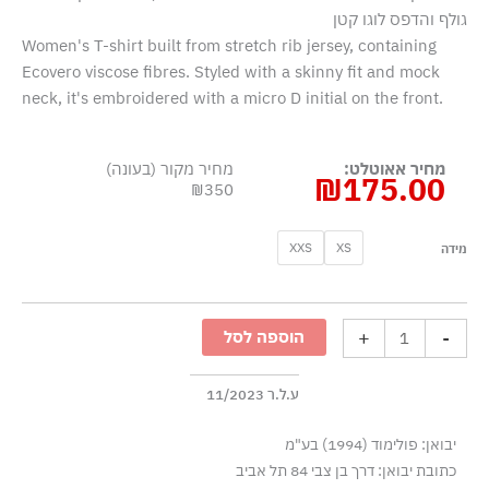
גולף והדפס לוגו קטן
Women's T-shirt built from stretch rib jersey, containing
Ecovero viscose fibres. Styled with a skinny fit and mock
neck, it's embroidered with a micro D initial on the front.
מחיר אאוטלט:
מחיר מקור (בעונה)
₪
175.00
₪350
כמות
XXS
XS
מידה
של
חולצת
ריב
+
-
הוספה לסל
קצרה
עם
חצי
ע.ל.ר 11/2023
גולף
יבואן: פולימוד (1994) בע"מ
-
כתובת יבואן: דרך בן צבי 84 תל אביב
אפור