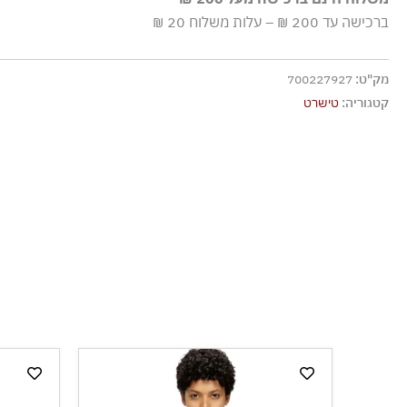
שטיפה ידנית
ברכישה עד 200 ₪ – עלות משלוח 20 ₪
ללא חומרי הלבנה, ללא השריה
גיהוץ בחום נמוך
מק"ט:
700227927
אסור לנקות בניקוי יבש
קטגוריה:
טישרט
אסור לייבש במכונת ייבוש
ייבוש בצל, בפריסה