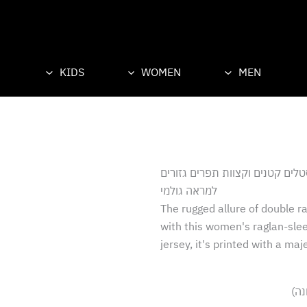
KIDS
WOMEN
MEN
לים קטנים וקצוות תפרים גזורים
למראה גולמי
The rugged allure of double r
with this women's raglan-sleev
jersey, it's printed with a maj
נה)