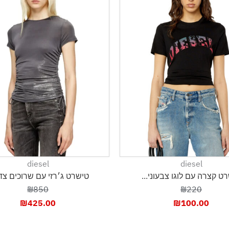
diesel
diesel
ט קצרה עם לוגו צבעוני...
טישרט ג׳רזי עם שרוכים צדד
₪850
₪220
₪
425.00
₪
100.00