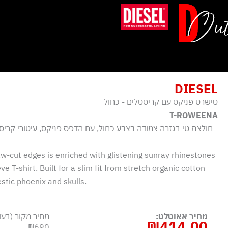
ילוג
תוכן
DIESEL
טישרט פניקס עם קריסטלים - כחול
T-ROWEENA
חולצת טי בגזרה צמודה בצבע כחול, עם הדפס פניקס, עיטורי קריסט
aw-cut edges is enriched with glistening sunray rhinestones
e T-shirt. Built for a slim fit from stretch organic cotton
estic phoenix and skulls.
מחיר אאוטלט:
מחיר מקור (בעו
₪
414.00
₪690