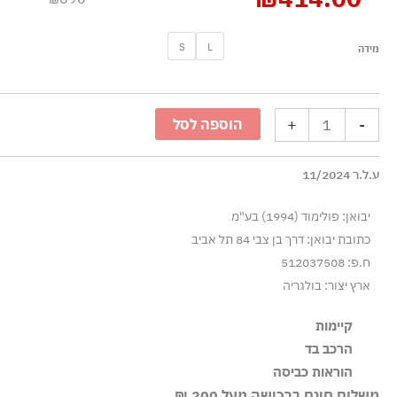
כמות
S
L
מידה
של
טישרט
פניקס
+
-
הוספה לסל
עם
קריסטלים
ע.ל.ר 11/2024
-
כחול
יבואן: פולימוד (1994) בע"מ
כתובת יבואן: דרך בן צבי 84 תל אביב
ח.פ: 512037508
ארץ יצור: בולגריה
קיימות
הרכב בד
הבד עשוי מ-95% כותנה אורגנית, שגודלה בשיטות חקלאיות 
95% כותנה 5% אלסטן-ספנדקס
הוראות כביסה
אקולוגיות בריאות.
משלוח חינם ברכישה מעל 200 ₪