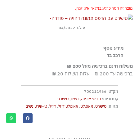
מוצר זה חסר כרגע במלאי ואינו זמין.
ע.ל.ר 04/2022
מידע נוסף
הרכב בד
Regular fit Ribbed crew neck
100% כותנה
משלוח חינם ברכישה מעל 200 ₪
ברכישה עד 200 ₪ – עלות משלוח 20 ₪
מק"ט:
700211966
קטגוריות:
פריטי אופנה
,
נשים
,
טישרט
תגיות:
טישרט
,
אאוטלט
,
אאוטלט דיזל
,
דיזל
,
טי-שרט נשים