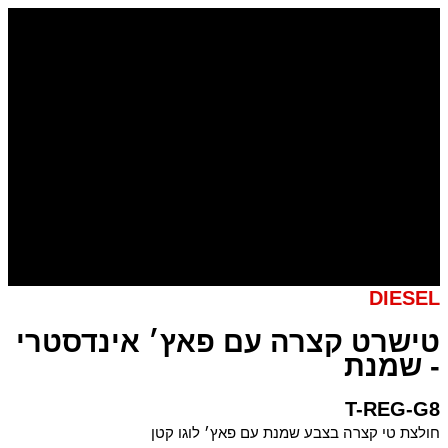
דילוג
כמות
של
לתוכן
טישרט
קצרה
עם
פאץ׳
אינדסטרי
-
שמנת
DIESEL
טישרט קצרה עם פאץ׳ אינדסטרי
- שמנת
T-REG-G8
חולצת טי קצרה בצבע שמנת עם פאץ׳ לוגו קטן