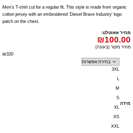
Men's T-shirt cut for a regular fit. This style is made from organic
cotton jersey with an embroidered 'Diesel Brave Industry' logo
patch on the chest.
מחיר אאוטלט:
₪
100.00
מחיר מקור (בעונה)
₪320
3XL
L
M
S
מידה
XL
XS
XXL