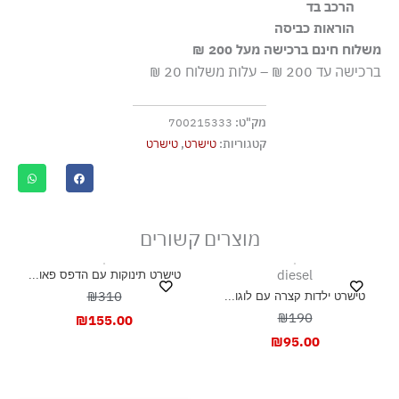
הרכב בד
100% כותנה
הוראות כביסה
משלוח חינם ברכישה מעל 200 ₪
כביסה עדינה במכונה עד-30°C
ברכישה עד 200 ₪ – עלות משלוח 20 ₪
ללא חומרי הלבנה, ללא השריה
גיהוץ בחום נמוך
מק"ט:
700215333
אסור לנקות בניקוי יבש כלל
קטגוריות:
טישרט
,
טישרט
אסור לייבש במכונה כלל
ייבוש בפריסה
מוצרים קשורים
diesel
טישרט תינוקות עם הדפס פאו...
₪310
טישרט ילדות קצרה עם לוגו...
₪190
₪
155.00
₪
95.00