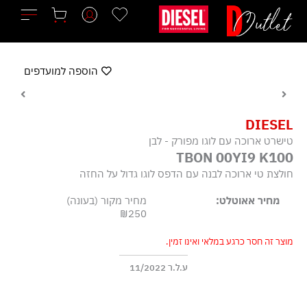
ילוג
תוכן
הוספה למועדפים
DIESEL
טישרט ארוכה עם לוגו מפורק - לבן
TBON 00YI9 K100
חולצת טי ארוכה לבנה עם הדפס לוגו גדול על החזה
מחיר אאוטלט:
מחיר מקור (בעונה)
₪250
מוצר זה חסר כרגע במלאי ואינו זמין.
ע.ל.ר 11/2022