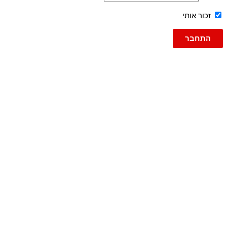
זכור אותי
גברים
ג'ינסים
ג'ינס
ג'וג ג'ינס
ברמודה
ברמודות
עד 600
פריטי אופנה
טישרט
טישרט שרוול ארוך
גופיות