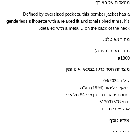
מטאלית על העורף
Defined by oversized pockets, this bomber jacket has a
genderless silhouette with a relaxed fit and tonal ribbed trims. It's
detailed with a metal D on the back of the neck.
מחיר אאוטלט:
מחיר מקור (בעונה)
₪1800
מוצר זה חסר כרגע במלאי ואינו זמין.
ע.ל.ר 04/2024
יבואן: פולימוד (1994) בע"מ
כתובת יבואן: דרך בן צבי 84 תל אביב
ח.פ: 512037508
ארץ יצור: תוניס
מידע נוסף
חפתים בסריגת ריב, כיסי מקסי עם דשים וכפתורי לחיצה, סגירת רוכסן
הרכב בד