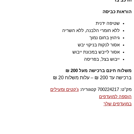
59% כותנה 41% מודל, ריב: 97% כותנה 3% אלסטן-ספנדקס
הוראות כביסה
שטיפה ידנית
ללא חומרי הלבנה, ללא השריה
גיהוץ בחום נמוך
אסור לנקות בניקוי יבש
אסור לייבש במכונת ייבוש
ייבוש בצל, בפריסה
משלוח חינם ברכישה מעל 200 ₪
ברכישה עד 200 ₪ – עלות משלוח 20 ₪
מק"ט:
700224217
קטגוריה:
ג'קטים ומעילים
הוספה למועדפים
במועדפים שלך