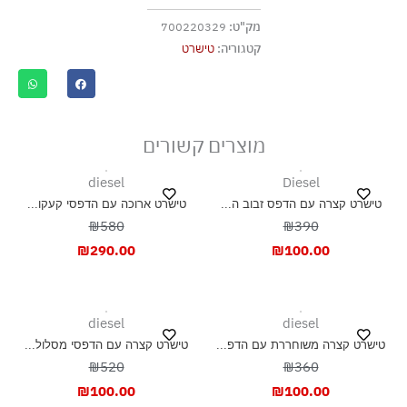
גיהוץ בחום נמוך
מק"ט:
700220329
אסור לנקות בניקוי יבש
קטגוריה:
טישרט
אסור לייבש במכונת ייבוש
ייבוש בצל, בפריסה
מוצרים קשורים
diesel
Diesel
טישרט קצרה עם הדפס זבוב ה...
טישרט ארוכה עם הדפסי קעקו...
₪580
₪390
₪
290.00
₪
100.00
diesel
diesel
טישרט קצרה משוחררת עם הדפ...
טישרט קצרה עם הדפסי מסלול...
₪520
₪360
₪
100.00
₪
100.00