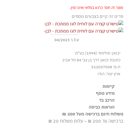
מוצר זה חסר כרגע במלאי ואינו זמין.
פריט זה קיים בצבעים נוספים
ע.ל.ר 04/2023
יבואן: פולימוד (1994) בע"מ
כתובת יבואן: דרך בן צבי 84 תל אביב
ח.פ: 512037508
ארץ יצור: הודו
קיימות
מידע נוסף
הבד עשוי מ־100% כותנה אורגנית מוסמכת, שגודלה בשיטות
גזרה רגילה
הרכב בד
חקלאיות התומכות במגוון ביולוגי ובמערכות אקולוגיות בריאות
100% כותנה
הוראות כביסה
משלוח חינם ברכישה מעל 200 ₪
שטיפה ידנית
ברכישה עד 200 ₪ – עלות משלוח 20 ₪
ללא חומרי הלבנה, ללא השריה