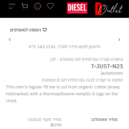
ילוג
תוכן
הוספה למועדפים
הדוגמן לובש מידה לארג׳, גובהו 182 ס"מ
טישרט קצרה עם לוחית לוגו ממתכת - לבן
T-JUST-N21
jacketsmen
חולצת טי קצרה לבנה עם לוחית לוגו D ממתכת
This men's regular-fit tee is cut from organic cotton jersey.
Hallmarked with a thermoadhesive metallic D logo on the
chest.
מחיר אאוטלט:
מחיר מקור (בעונה)
₪290