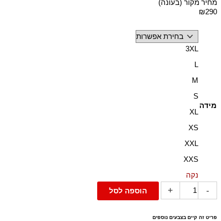
מחיר מקור (בעונה)
₪290
כמות
של
3XL
טישרט
L
קצרה
M
עם
לוחית
S
מידה
לוגו
XL
ממתכת
XS
-
חום
XXL
בהיר
XXS
נקה
+
-
הוספה לסל
פריט זה קיים בצבעים נוספים