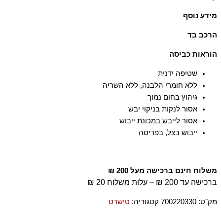
הבד עשוי מ־100% כותנה אורגנית מוסמכת, שגודלה בשיטות חקלאיות
מידע נוסף
התומכות במגוון ביולוגי ובמערכות אקולוגיות בריאות
גזרה רגילה
הרכב בד
100% כותנה
הוראות כביסה
שטיפה ידנית
ללא חומרי הלבנה, ללא השריה
גיהוץ בחום נמוך
אסור לנקות בניקוי יבש
אסור לייבש במכונת ייבוש
ייבוש בצל, בפריסה
משלוח חינם ברכישה מעל 200 ₪
ברכישה עד 200 ₪ – עלות משלוח 20 ₪
מק"ט:
700220330
קטגוריה:
טישרט