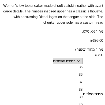
Women's low top sneaker made of soft calfskin leather with avant
garde details. The nineties inspired upper has a classic silhouette,
with contrasting Diesel logos on the tongue at the side. The
chunky rubber sole has a custom tread.
מחיר אאוטלט:
₪
395.00
מחיר מקור (בעונה)
₪790
35
36
37
38
מידת נעליים
39
40