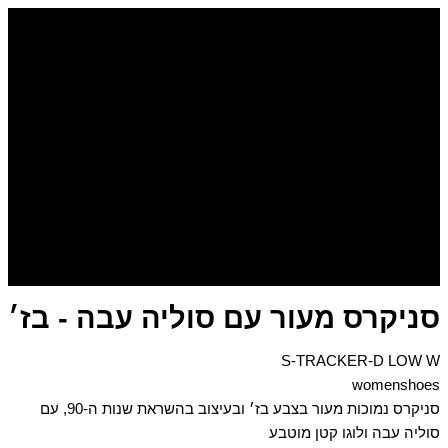
דילוג
כמות
של
לתוכן
סניקרס
מעור
עם
סוליה
עבה
-
בז׳
סניקרס מעור עם סוליה עבה - בז׳
S-TRACKER-D LOW W
womenshoes
סניקרס נמוכות מעור בצבע בז׳ ובעיצוב בהשראת שנות ה-90, עם
סוליה עבה ולוגו קטן מוטבע